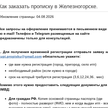
Как заказать прописку в Железногорске.
Обновление страницы: 04.08.2026
Все запросы на оформление принимаются в письменном виде
по e-mail! Телефон и Telegram размещенные на сайте
предназначены только для консультаций.
1. Для получения временной регистрации отправьте заявку н
kupi.propisku@gmail.com
обязательно укажите:
где вам нужна регистрация (город, пригород, село итп)
необходимый район (если нужно в городе)
срок на который требуется регистрация (3,6,12,24,36.. мес)
Помимо этого нужно предоставить следующие документы для
ОМВД:
Для граждан РФ.
Копия основной страницы паспорта (где
фото) - полностью разворот (ФИО, кем и когда выдан итп - вс
вносится в свидетельство), страницы с предыдущей прописко