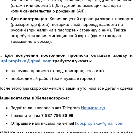
(штамп или форма 3). Для детей не имеющих паспорта -
копия свидетельства о рождении (А4).
Для иностранцев.
Копия лицевой страницы загран. паспорт
(разворот где фото), нотариальный перевод паспорта на
русский (при наличии в паспорте - страницу с ним). Так же
потребуется копия миграционной карты (кроме граждан
таможенного союза).
2. Для получения постоянной прописки оставьте заявку н
kupi.propisku@gmail.com
требуется указать:
где нужна прописка (город, пригород, село итп)
необходимый район (если нужна в городе)
После этого мы скоро свяжемся с вами и уточним все детали сделки
Наши контакты в Железногорске:
Задайте ваш вопрос в чат Telegram
Нажмите тут
Позвоните нам
7-937-796-30-96
Отправьте нам письмо на e-mail
kupi.propisku@gmail.com
ВАЖНО:
все вопросы связанные с платежами по заявкам в работ